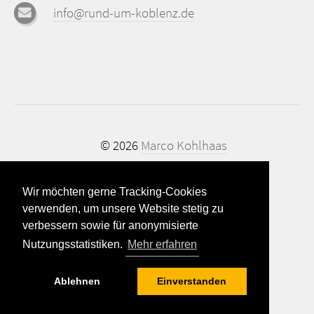
info@rund-um-koblenz.de
© 2026
Marco Kohlhaas
Impressum
Wir möchten gerne Tracking-Cookies
Datenschutz
verwenden, um unsere Website stetig zu
Kontakt
verbessern sowie für anonymisierte
Nutzungsstatistiken.
Mehr erfahren
Ablehnen
Einverstanden